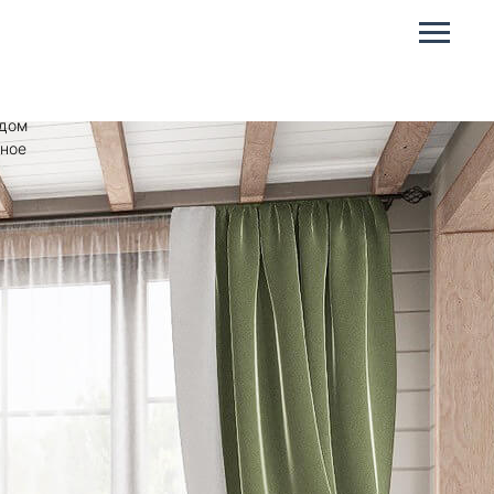
САД
бруса
 дом
тное