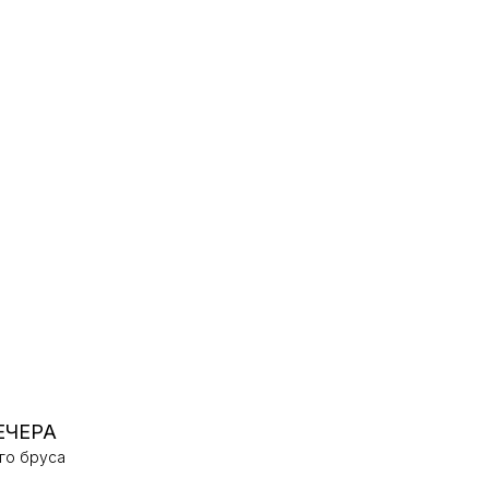
иповой
ЕЧЕРА
го бруса