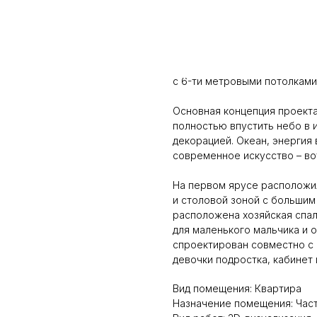
OCEAN SKY
Проект двухэтажного пентха
двумя детьми. Изначально о
с 6-ти метровыми потолками
Основная концепция проекта
полностью впустить небо в 
декорацией. Океан, энергия 
современное искусство – во
На первом ярусе расположил
и столовой зоной с большим
расположена хозяйская спал
для маленького мальчика и 
спроектирован совместно с 
девочки подростка, кабинет 
Вид помещения: Квартира
Назначение помещения: Час