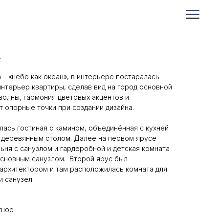
уса с двумя дровяными каминами для семьи с
бъект представлял собой бетонное пространство
.
 – «небо как океан», в интерьере постаралась
интерьер квартиры, сделав вид на город основной
волны, гармония цветовых акцентов и
т опорные точки при создании дизайна.
ась гостиная с камином, объединённая с кухней
 деревянным столом. Далее на первом ярусе
ьня с санузлом и гардеробной и детская комната
основным санузлом. Второй ярус был
архитектором и там расположилась комната для
и санузел.
тное