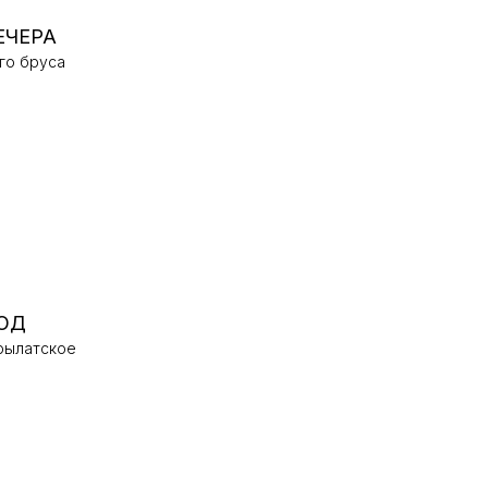
ЕЧЕРА
го бруса
ЮД
Крылатское