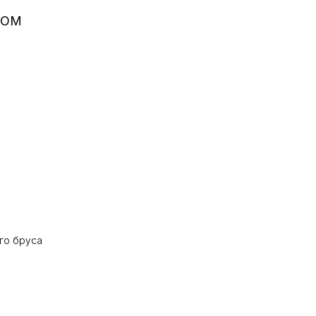
НОМ
 сруба в
 стиле
го бруса